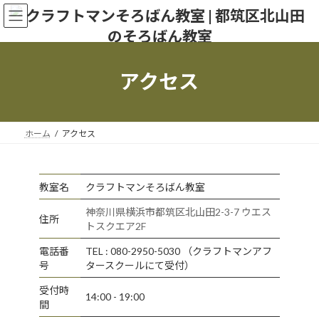
コ
ナ
ン
ビ
テ
ゲ
ン
ー
ツ
シ
アクセス
へ
ョ
ス
ン
キ
に
ッ
移
ホーム
アクセス
プ
動
教室名
クラフトマンそろばん教室
神奈川県横浜市都筑区北山田2-3-7 ウエス
住所
トスクエア2F
電話番
TEL : ‭080-2950-5030‬ （クラフトマンアフ
号
タースクールにて受付）
受付時
14:00 - 19:00
間