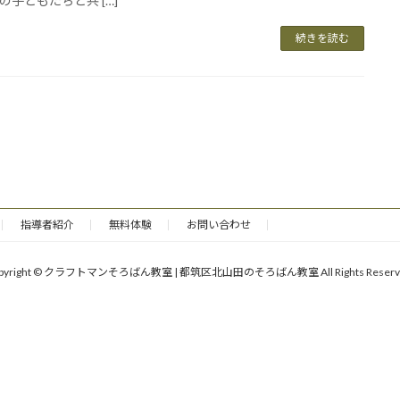
の子どもたちと共 […]
続きを読む
指導者紹介
無料体験
お問い合わせ
pyright © クラフトマンそろばん教室 | 都筑区北山田のそろばん教室 All Rights Reserv