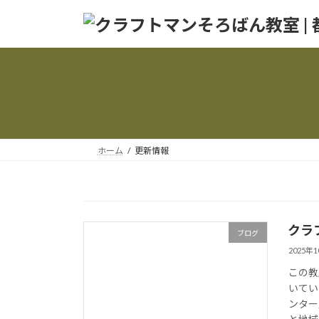
コ
ナ
ン
ビ
テ
ゲ
ン
ー
ツ
シ
へ
ョ
ス
ン
キ
に
ッ
移
ホーム
更新情報
プ
動
クラ
ブログ
2025年
この教
いてい
ンター