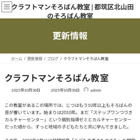
コ
ナ
ン
ビ
テ
ゲ
ン
ー
ツ
シ
更新情報
へ
ョ
ス
ン
キ
に
ッ
移
ホーム
更新情報
ブログ
クラフトマンそろばん教室
プ
動
クラフトマンそろばん教室
最
2025年10月30日
2025年10月30日
admin
終
更
この教室があるこの場所では、じつはもう10年以上もそろばんの
新
日
音が響いています。始まりは2010年。まだ「ステップワンつづき
時
カルチャーセンター」という個別指導ゼミとカルチャーセンター
:
だった頃から、ずっと地域の子どもたちと共に学んできました。